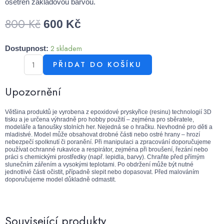
ošetřen základovou barvou.
800
Kč
600
Kč
2 skladem
Dostupnost:
PŘIDAT DO KOŠÍKU
Upozornění
Většina produktů je vyrobena z epoxidové pryskyřice (resinu) technologií 3D
tisku a je určena výhradně pro hobby použití – zejména pro sběratele,
modeláře a fanoušky stolních her. Nejedná se o hračku. Nevhodné pro děti a
mladistvé. Model může obsahovat drobné části nebo ostré hrany – hrozí
nebezpečí spolknutí či poranění. Při manipulaci a zpracování doporučujeme
používat ochranné rukavice a respirátor, zejména při broušení, řezání nebo
práci s chemickými prostředky (např. lepidla, barvy). Chraňte před přímým
slunečním zářením a vysokými teplotami. Po obdržení může být nutné
jednotlivé části očistit, případně slepit nebo dopasovat. Před malováním
doporučujeme model důkladně odmastit.
Související produkty