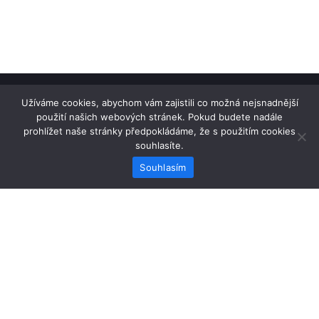
Užíváme cookies, abychom vám zajistili co možná nejsnadnější
Home
použití našich webových stránek. Pokud budete nadále
FDM tisk
prohlížet naše stránky předpokládáme, že s použitím cookies
Obchodní podmínky
souhlasíte.
Souhlasím