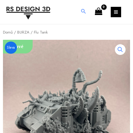
Domů
/
BURZA
/ Flu Tank
Nové
Sleva