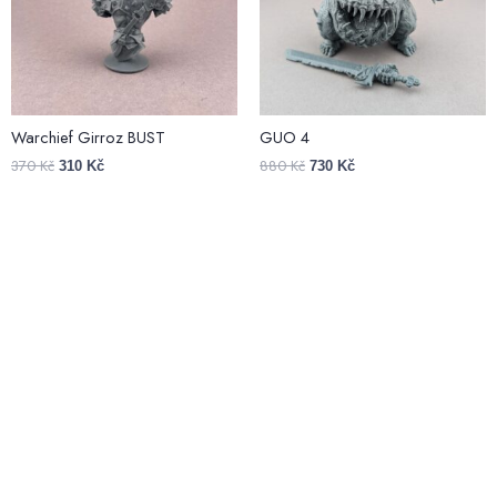
Warchief Girroz BUST
GUO 4
370
Kč
880
Kč
310
Kč
730
Kč