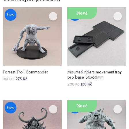
Nové
Sleva
Sleva
Forrest Troll Commander
Mounted riders movement tray
pro base 30x60mm
360
Kč
275
Kč
200
Kč
150
Kč
Nové
Sleva
Sleva