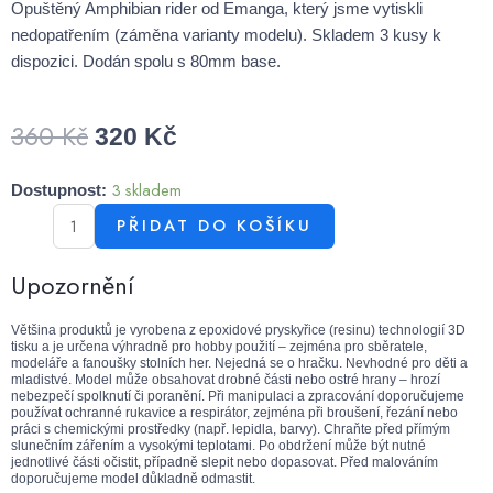
Opuštěný Amphibian rider od Emanga, který jsme vytiskli
nedopatřením (záměna varianty modelu). Skladem 3 kusy k
dispozici. Dodán spolu s 80mm base.
360
Kč
320
Kč
3 skladem
Dostupnost:
PŘIDAT DO KOŠÍKU
Upozornění
Většina produktů je vyrobena z epoxidové pryskyřice (resinu) technologií 3D
tisku a je určena výhradně pro hobby použití – zejména pro sběratele,
modeláře a fanoušky stolních her. Nejedná se o hračku. Nevhodné pro děti a
mladistvé. Model může obsahovat drobné části nebo ostré hrany – hrozí
nebezpečí spolknutí či poranění. Při manipulaci a zpracování doporučujeme
používat ochranné rukavice a respirátor, zejména při broušení, řezání nebo
práci s chemickými prostředky (např. lepidla, barvy). Chraňte před přímým
slunečním zářením a vysokými teplotami. Po obdržení může být nutné
jednotlivé části očistit, případně slepit nebo dopasovat. Před malováním
doporučujeme model důkladně odmastit.