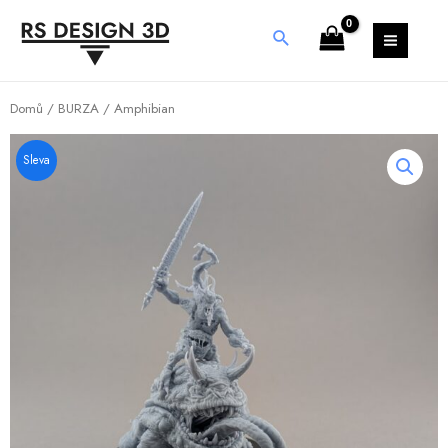
Domů
/
BURZA
/ Amphibian
Sleva