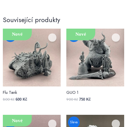
Související produkty
Nové
Nové
Sleva
Sleva
Flu Tank
GUO 1
800
Kč
900
Kč
600
Kč
750
Kč
Nové
Sleva
Sleva