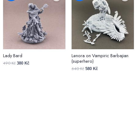
Lady Bard
Lenora on Vampiric Barbajian
(superhero)
490
Kč
380
Kč
640
Kč
580
Kč