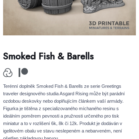
Smoked Fish & Barells
Terénní doplněk Smoked Fish & Barells ze serie Greetings
traveler designového studia Asgard Rising může být parádní
ozdobou deskovky nebo doplňujícím článkem vaší armády.
Figurka je tištěna z specializovaného míchaného resinu s
ideálním poměrem pevnosti a pružnosti určeného pro tisk
miniatur a to v rozlišení 6k, 8k či 12k. Produkt je dodáván v
igelitovém obalu ve stavu neslepeném a nebarveném, není
ošetřen základovou barvou.