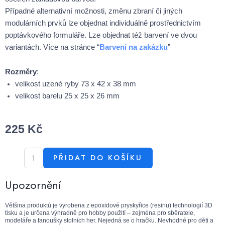
Případné alternativní možnosti, změnu zbraní či jiných
modulárních prvků lze objednat individuálně prostřednictvím
poptávkového formuláře. Lze objednat též barvení ve dvou
variantách. Více na stránce “
Barvení na zakázku
”
Rozměry
:
velikost uzené ryby 73 x 42 x 38 mm
velikost barelu 25 x 25 x 26 mm
225
Kč
PŘIDAT DO KOŠÍKU
Upozornění
Většina produktů je vyrobena z epoxidové pryskyřice (resinu) technologií 3D
tisku a je určena výhradně pro hobby použití – zejména pro sběratele,
modeláře a fanoušky stolních her. Nejedná se o hračku. Nevhodné pro děti a