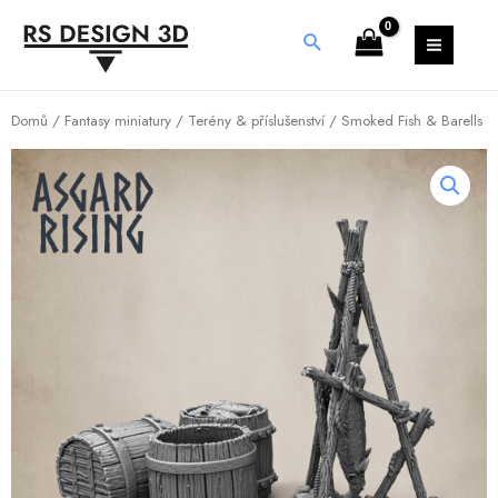
Domů
/
Fantasy miniatury
/
Terény & příslušenství
/ Smoked Fish & Barells