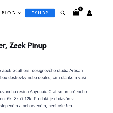
BLOG
ESHOP
ler, Zeek Pinup
e Zeek Scuttlers designového studia Artisan
obou deskovky nebo doplňujícím článkem vaší
lizovaného resinu Anycubic Craftsman určeného
išení 6k, 8k či 12k. Produkt je dodáván v
eslepeném a nebarveném, není ošetřen