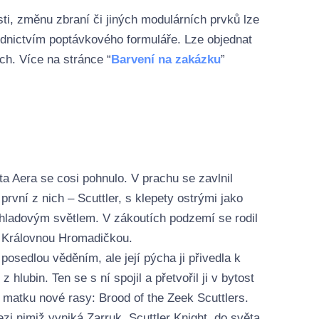
ti, změnu zbraní či jiných modulárních prvků lze
řednictvím poptávkového formuláře. Lze objednat
ch. Více na stránce “
Barvení na zakázku
”
a Aera se cosi pohnulo. V prachu se zavlnil
 první z nich – Scuttler, s klepety ostrými jako
y hladovým světlem. V zákoutích podzemí se rodil
, Královnou Hromadičkou.
posedlou věděním, ale její pýcha ji přivedla k
 hlubin. Ten se s ní spojil a přetvořil ji v bytost
matku nové rasy: Brood of the Zeek Scuttlers.
zi nimiž vyniká Zarruk, Scuttler Knight, do světa