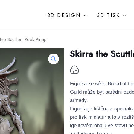
3D DESIGN
3D TISK
the Scuttler, Zeek Pinup
Skirra the Scutt
Figurka ze série Brood of th
Guild může být parádní ozd
armády.
Figurka je tištěna z specia
pro tisk miniatur a to v rozl
igelitovém obalu ve stavu n
základovou barvou.