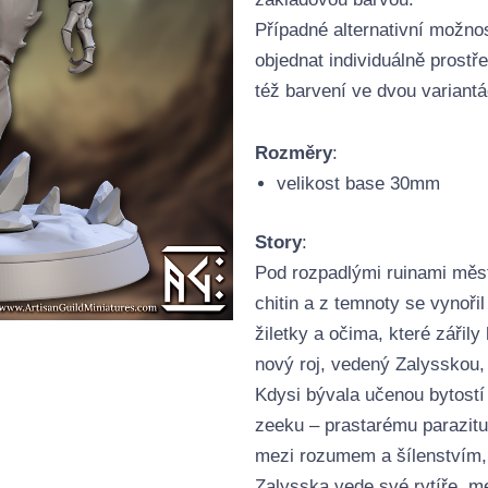
Případné alternativní možnos
objednat individuálně prost
též barvení ve dvou variantá
Rozměry
:
velikost base 30mm
Story
:
Pod rozpadlými ruinami měst
chitin a z temnoty se vynořil
žiletky a očima, které zářil
nový roj, vedený Zalysskou
Kdysi bývala učenou bytostí 
zeeku – prastarému parazitu z
mezi rozumem a šílenstvím, 
Zalysska vede své rytíře, me