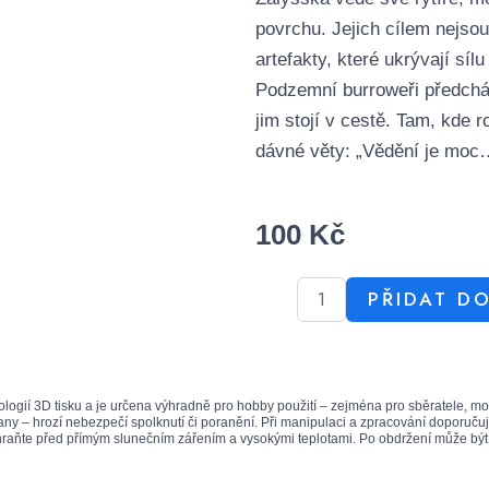
povrchu. Jejich cílem nejsou
artefakty, které ukrývají síl
Podzemní burroweři předcháze
jim stojí v cestě. Tam, kde r
dávné věty: „Vědění je moc…
100
Kč
PŘIDAT D
ologií 3D tisku a je určena výhradně pro hobby použití – zejména pro sběratele, m
ny – hrozí nebezpečí spolknutí či poranění. Při manipulaci a zpracování doporučuj
Chraňte před přímým slunečním zářením a vysokými teplotami. Po obdržení může být n