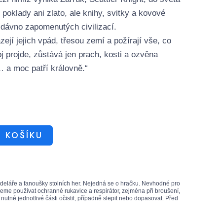
 poklady ani zlato, ale knihy, svitky a kovové
u dávno zapomenutých civilizací.
jí jejich vpád, třesou zemí a požírají vše, co
oj projde, zůstává jen prach, kosti a ozvěna
 a moc patří královně.“
O KOŠÍKU
odeláře a fanoušky stolních her. Nejedná se o hračku. Nevhodné pro
eme používat ochranné rukavice a respirátor, zejména při broušení,
utné jednotlivé části očistit, případně slepit nebo dopasovat. Před