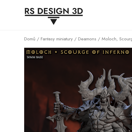
Domů
/
Fantasy miniatury
/
Deamons
/ Moloch, Scourg