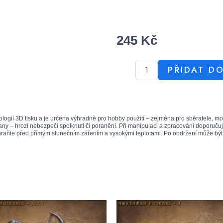
245
Kč
PŘIDAT D
ologií 3D tisku a je určena výhradně pro hobby použití – zejména pro sběratele, m
ny – hrozí nebezpečí spolknutí či poranění. Při manipulaci a zpracování doporučuj
Chraňte před přímým slunečním zářením a vysokými teplotami. Po obdržení může být n