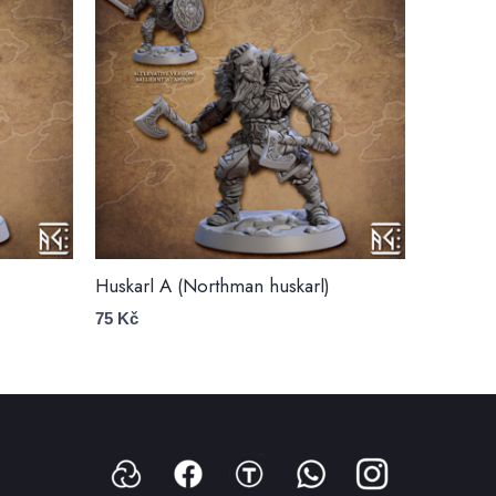
Huskarl A (Northman huskarl)
75
Kč