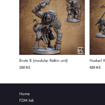
Brute B (modular Ratkin unit)
Huskarl K
150
Kč
420
Kč
Home
FDM tisk