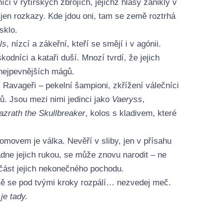
ci v rytířských zbrojích, jejichž hlasy zanikly v
 jen rozkazy. Kde jdou oni, tam se země roztrhá
sklo.
ls
, nízcí a zákeřní, kteří se smějí i v agónii.
odníci a kataři duší. Mnozí tvrdí, že jejich
nejpevnějších mágů.
 Ravageři – pekelní šampioni, zkřížení válečníci
ů. Jsou mezi nimi jedinci jako
Vaeryss
,
azrath the Skullbreaker
, kolos s kladivem, které
.
omovem je válka. Nevěří v sliby, jen v přísahu
dne jejich rukou, se může znovu narodit – ne
učást jejich nekonečného pochodu.
mě se pod tvými kroky rozpálí… nezvedej meč.
je tady.