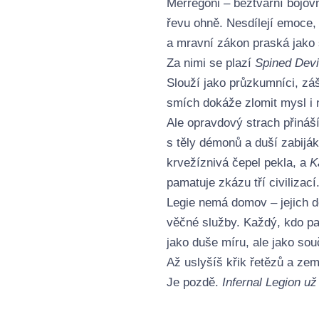
Merregoni – beztvářní bojovní
řevu ohně. Nesdílejí emoce,
a mravní zákon praská jako 
Za nimi se plazí
Spined Devi
Slouží jako průzkumníci, zášk
smích dokáže zlomit mysl i 
Ale opravdový strach přináší
s těly démonů a duší zabiják
krvežíznivá čepel pekla, a
K
pamatuje zkázu tří civilizací
Legie nemá domov – jejich d
věčné služby. Každý, kdo pa
jako duše míru, ale jako so
Až uslyšíš křik řetězů a ze
Je pozdě.
Infernal Legion už 