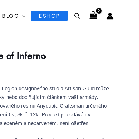
BLOG
ESHOP
 of Inferno
l Legion designového studia Artisan Guild může
ky nebo doplňujícím článkem vaší armády.
lizovaného resinu Anycubic Craftsman určeného
išení 6k, 8k či 12k. Produkt je dodáván v
eslepeném a nebarveném, není ošetřen