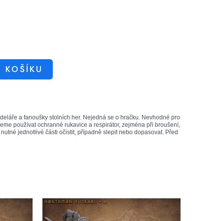
O KOŠÍKU
odeláře a fanoušky stolních her. Nejedná se o hračku. Nevhodné pro
eme používat ochranné rukavice a respirátor, zejména při broušení,
utné jednotlivé části očistit, případně slepit nebo dopasovat. Před