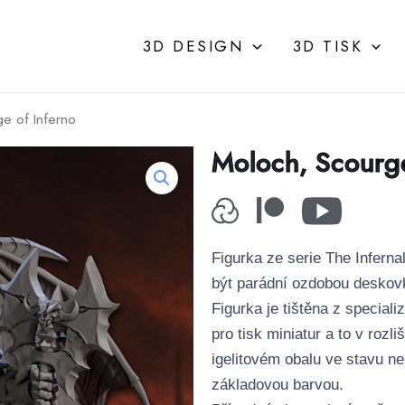
3D DESIGN
3D TISK
e of Inferno
Moloch, Scourge
Figurka ze serie The Inferna
být parádní ozdobou deskov
Figurka je tištěna z specia
pro tisk miniatur a to v rozl
igelitovém obalu ve stavu n
základovou barvou.