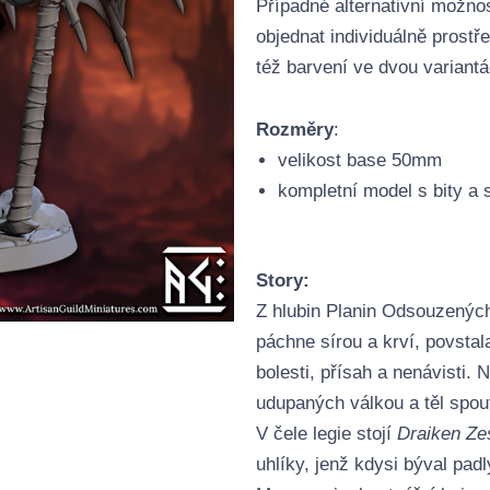
Případné alternativní možnos
objednat individuálně prost
též barvení ve dvou variantá
Rozměry
:
velikost base 50mm
kompletní model s bity a
Story:
Z hlubin Planin Odsouzenýc
páchne sírou a krví, povsta
bolesti, přísah a nenávisti. N
udupaných válkou a těl spou
V čele legie stojí
Draiken Zes
uhlíky, jenž kdysi býval pad