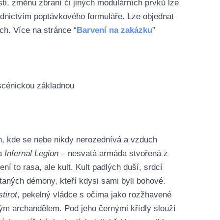
ti, změnu zbraní či jiných modulárních prvků lze
řednictvím poptávkového formuláře. Lze objednat
ch. Více na stránce “
Barvení na zakázku
”
 scénickou základnou
h, kde se nebe nikdy nerozednívá a vzduch
la
Infernal Legion
– nesvatá armáda stvořená z
ení to rasa, ale kult. Kult padlých duší, srdcí
taných démony, kteří kdysi sami byli bohové.
tirot
, pekelný vládce s očima jako rozžhavené
lým archandělem. Pod jeho černými křídly slouží