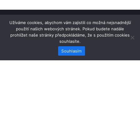
Užíváme cookies, abychom vám zajistili co možná nejsnadnější
Home
použití našich webových stránek. Pokud budete nadále
FDM tisk
prohlížet naše stránky předpokládáme, že s použitím cookies
Obchodní podmínky
souhlasíte.
Souhlasím