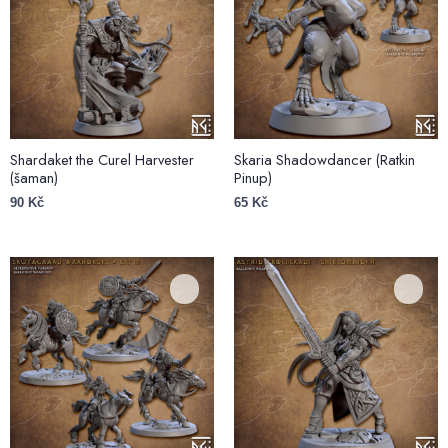
Shardaket the Curel Harvester
Skaria Shadowdancer (Ratkin
(šaman)
Pinup)
90
Kč
65
Kč