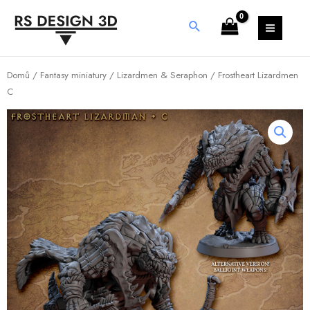
Domů
/
Fantasy miniatury
/
Lizardmen & Seraphon
/ Frostheart Lizardmen
C