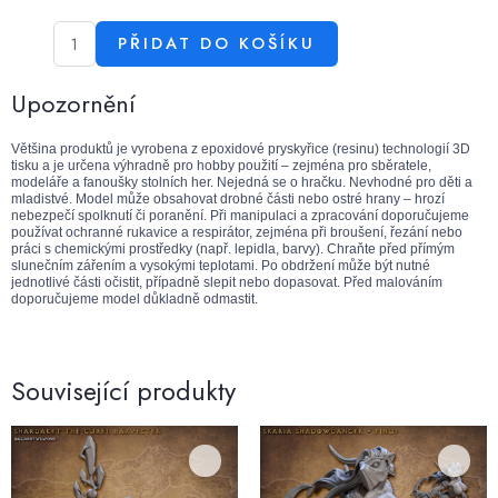
PŘIDAT DO KOŠÍKU
Upozornění
Většina produktů je vyrobena z epoxidové pryskyřice (resinu) technologií 3D
tisku a je určena výhradně pro hobby použití – zejména pro sběratele,
modeláře a fanoušky stolních her. Nejedná se o hračku. Nevhodné pro děti a
mladistvé. Model může obsahovat drobné části nebo ostré hrany – hrozí
nebezpečí spolknutí či poranění. Při manipulaci a zpracování doporučujeme
používat ochranné rukavice a respirátor, zejména při broušení, řezání nebo
práci s chemickými prostředky (např. lepidla, barvy). Chraňte před přímým
slunečním zářením a vysokými teplotami. Po obdržení může být nutné
jednotlivé části očistit, případně slepit nebo dopasovat. Před malováním
doporučujeme model důkladně odmastit.
Související produkty