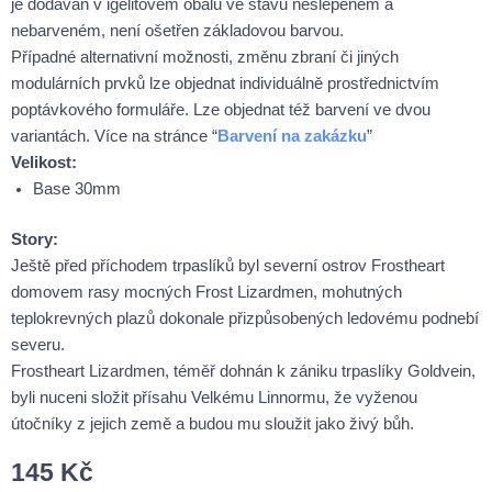
je dodáván v igelitovém obalu ve stavu neslepeném a
nebarveném, není ošetřen základovou barvou.
Případné alternativní možnosti, změnu zbraní či jiných
modulárních prvků lze objednat individuálně prostřednictvím
poptávkového formuláře. Lze objednat též barvení ve dvou
variantách. Více na stránce “
Barvení na zakázku
”
Velikost:
Base 30mm
Story:
Ještě před příchodem trpaslíků byl severní ostrov Frostheart
domovem rasy mocných Frost Lizardmen, mohutných
teplokrevných plazů dokonale přizpůsobených ledovému podnebí
severu.
Frostheart Lizardmen, téměř dohnán k zániku trpaslíky Goldvein,
byli nuceni složit přísahu Velkému Linnormu, že vyženou
útočníky z jejich země a budou mu sloužit jako živý bůh.
145
Kč