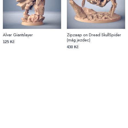
Alvar Giantslayer
Zipzaap on Dread SkullSpider
(mág jezdec)
125
Kč
430
Kč