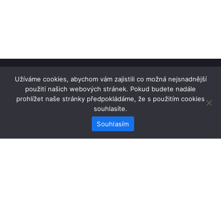
Užíváme cookies, abychom vám zajistili co možná nejsnadnější
Home
použití našich webových stránek. Pokud budete nadále
FDM tisk
prohlížet naše stránky předpokládáme, že s použitím cookies
Obchodní podmínky
souhlasíte.
Souhlasím