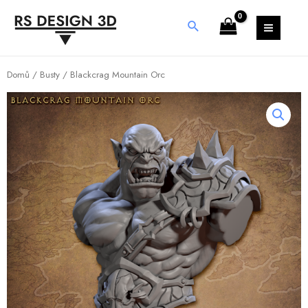
Domů
/
Busty
/ Blackcrag Mountain Orc