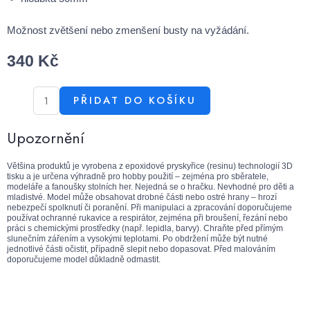
Možnost zvětšení nebo zmenšení busty na vyžádání.
340
Kč
PŘIDAT DO KOŠÍKU
Upozornění
Většina produktů je vyrobena z epoxidové pryskyřice (resinu) technologií 3D
tisku a je určena výhradně pro hobby použití – zejména pro sběratele,
modeláře a fanoušky stolních her. Nejedná se o hračku. Nevhodné pro děti a
mladistvé. Model může obsahovat drobné části nebo ostré hrany – hrozí
nebezpečí spolknutí či poranění. Při manipulaci a zpracování doporučujeme
používat ochranné rukavice a respirátor, zejména při broušení, řezání nebo
práci s chemickými prostředky (např. lepidla, barvy). Chraňte před přímým
slunečním zářením a vysokými teplotami. Po obdržení může být nutné
jednotlivé části očistit, případně slepit nebo dopasovat. Před malováním
doporučujeme model důkladně odmastit.