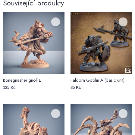
Související produkty
Bonegnasher gnoll E
Faldorn Goblin A (basic unit)
125
Kč
85
Kč